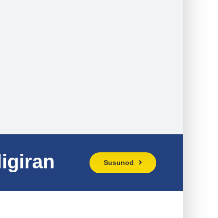
igiran
Susunod