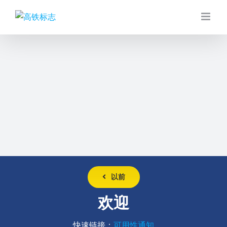
跳
到
内
容
以前
欢迎
快速链接：
可用性通知