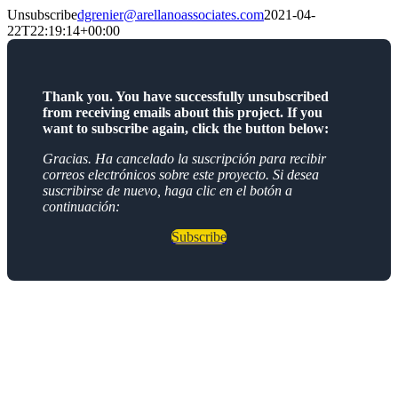
Skip
Unsubscribe
dgrenier@arellanoassociates.com
2021-04-
to
22T22:19:14+00:00
content
Thank you. You have successfully unsubscribed
from receiving emails about this project. If you
want to subscribe again, click the button below:
Gracias. Ha cancelado la suscripción para recibir
correos electrónicos sobre este proyecto.
Si desea
suscribirse de nuevo, haga clic en el botón a
continuación:
Subscribe
Go
to
Top